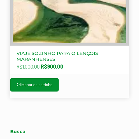
VIAJE SOZINHO PARA O LENÇOIS
MARANHENSES
O
O
R$
1.000,00
R$
900,00
preço
preço
original
atual
era:
é:
Adicionar ao carrinho
R$1.000,00.
R$900,00.
Busca