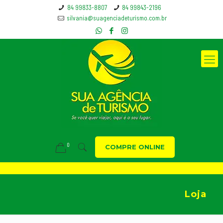
84 99833-8807
84 99843-2196
silvania@suagenciadeturismo.com.br
0
COMPRE ONLINE
Loja