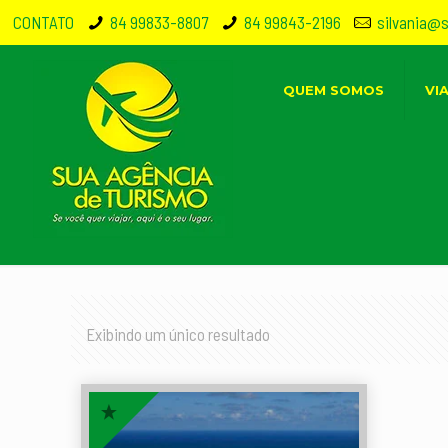
CONTATO
84 99833-8807
84 99843-2196
silvania@
QUEM SOMOS
VI
Exibindo um único resultado