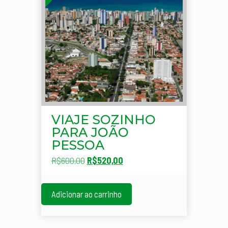
VIAJE SOZINHO
PARA JOÃO
PESSOA
O
O
R$
600,00
R$
520,00
preço
preço
original
atual
Adicionar ao carrinho
era:
é:
R$600,00.
R$520,00.