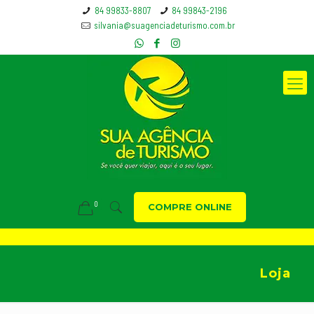
84 99833-8807
84 99843-2196
silvania@suagenciadeturismo.com.br
0
COMPRE ONLINE
Loja