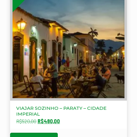
VIAJAR SOZINHO – PARATY – CIDADE
IMPERIAL
O
O
R$
520,00
R$
480,00
preço
preço
original
atual