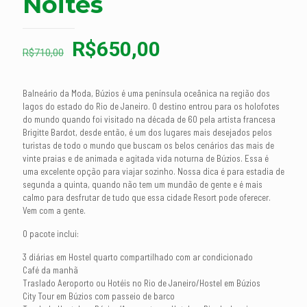
Noites
O
O
R$
650,00
R$
710,00
preço
preço
original
atual
Balneário da Moda, Búzios é uma península oceânica na região dos
era:
é:
lagos do estado do Rio de Janeiro. O destino entrou para os holofotes
do mundo quando foi visitado na década de 60 pela artista francesa
R$710,00.
R$650,00.
Brigitte Bardot, desde então, é um dos lugares mais desejados pelos
turistas de todo o mundo que buscam os belos cenários das mais de
vinte praias e de animada e agitada vida noturna de Búzios. Essa é
uma excelente opção para viajar sozinho. Nossa dica é para estadia de
segunda a quinta, quando não tem um mundão de gente e é mais
calmo para desfrutar de tudo que essa cidade Resort pode oferecer.
Vem com a gente.
O pacote inclui:
3 diárias em Hostel quarto compartilhado com ar condicionado
Café da manhã
Traslado Aeroporto ou Hotéis no Rio de Janeiro/Hostel em Búzios
City Tour em Búzios com passeio de barco