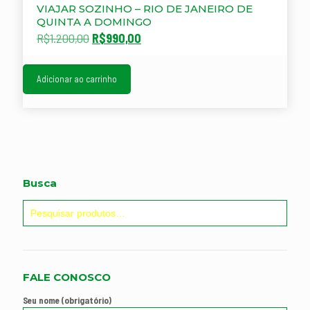
VIAJAR SOZINHO – RIO DE JANEIRO DE
QUINTA A DOMINGO
O
O
R$
1.200,00
R$
990,00
preço
preço
original
atual
era:
é:
Adicionar ao carrinho
R$1.200,00.
R$990,00.
Busca
FALE CONOSCO
Seu nome (obrigatório)