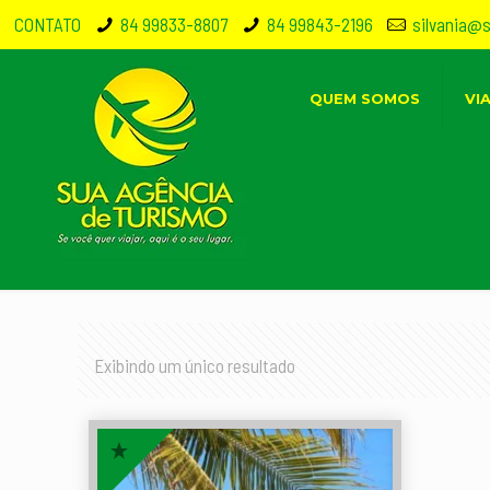
CONTATO
84 99833-8807
84 99843-2196
silvania@
QUEM SOMOS
VI
Exibindo um único resultado