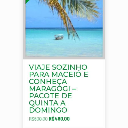
VIAJE SOZINHO
PARA MACEIÓ E
CONHEÇA
MARAGOGI –
PACOTE DE
QUINTA A
DOMINGO
O
O
R$
600,00
R$
480,00
preço
preço