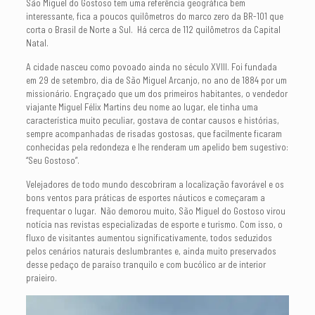
São Miguel do Gostoso tem uma referência geográfica bem
interessante, fica a poucos quilômetros do marco zero da BR-101 que
corta o Brasil de Norte a Sul. Há cerca de 112 quilômetros da Capital
Natal.
A cidade nasceu como povoado ainda no século XVIII. Foi fundada
em 29 de setembro, dia de São Miguel Arcanjo, no ano de 1884 por um
missionário. Engraçado que um dos primeiros habitantes, o vendedor
viajante Miguel Félix Martins deu nome ao lugar, ele tinha uma
característica muito peculiar, gostava de contar causos e histórias,
sempre acompanhadas de risadas gostosas, que facilmente ficaram
conhecidas pela redondeza e lhe renderam um apelido bem sugestivo:
“Seu Gostoso”.
Velejadores de todo mundo descobriram a localização favorável e os
bons ventos para práticas de esportes náuticos e começaram a
frequentar o lugar. Não demorou muito, São Miguel do Gostoso virou
notícia nas revistas especializadas de esporte e turismo. Com isso, o
fluxo de visitantes aumentou significativamente, todos seduzidos
pelos cenários naturais deslumbrantes e, ainda muito preservados
desse pedaço de paraíso tranquilo e com bucólico ar de interior
praieiro.