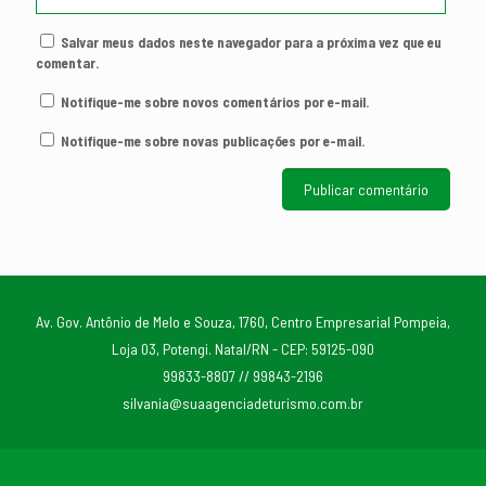
Salvar meus dados neste navegador para a próxima vez que eu
comentar.
Notifique-me sobre novos comentários por e-mail.
Notifique-me sobre novas publicações por e-mail.
Av. Gov. Antônio de Melo e Souza, 1760, Centro Empresarial Pompeia,
Loja 03, Potengi. Natal/RN - CEP: 59125-090
99833-8807 // 99843-2196
silvania@suaagenciadeturismo.com.br