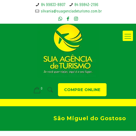
84 99833-8807
84 99843-2196
silvania@suagenciadeturismo.com.br
0
COMPRE ONLINE
São Miguel do Gostoso